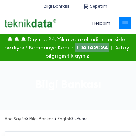
Bilgi Bankası
Sepetim
Hesabım
Alan Adı
🔔 🔔 🔔 Duyuru: 24. Yılımıza özel indirimler sizleri
Web Hosting
bekliyor ! Kampanya Kodu :
TDATA2024
|
Detaylı
bilgi için tıklayınız.
Reseller
Sunucu
Bilgi Bankası
SSL Sertifikası
E-Posta
Ana Sayfa
Bilgi Bankası
English
cPanel