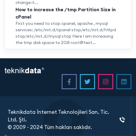
change it...
How to increase the /tmp Partition Size in
cPanel
First you need to stop cpanel, apache , mysql
services: /etc/init.d/cpanel stop/etc/init.d/httpd
stop/etc/init.d/mysql stop Here I am increasing
the tmp disk space to 2GB root@test...
<
Teknikdata İnternet Teknolojileri San. Tic.
Ltd. Şti.
© 2009 - 2024 Tüm hakları saklıdır.