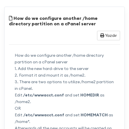
How do we configure another /home
directory partition on a cPanel server
Yazdır
How do we configure another /home directory
partition on a cPanel server
1. Add the new hard-drive to the server
2. Format it and mount it as /home2.
3. There are two options to utilize /home2 partition
in cPanel.
Edit
/etc/
wwwacct.conf
and set
HOMEDIR
as
/home2.
OR
Edit
/etc/
wwwacct.conf
and set
HOMEMATCH
as
/home*.
Afterwards all the new accounts will be created on