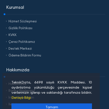
Kurumsal
Hizmet Sözleşmesi
Gizlilik Politikası
KVKK
Çerez Politikamız
Destek Merkezi
Ödeme Bildirim Formu
Hakkımızda
TeknikData, 6698 sayılı KVKK Maddesi. 10
Hakkımızda
aydınlatma yükümlülüğü çerçevesinde kişisel
Banka Bilgilerimiz
verilerinizin işlenip ve saklandığı tarafınıza bildirir.
Detaylı Bilgi
İnsan Kaynakları
İletişim
Tamam