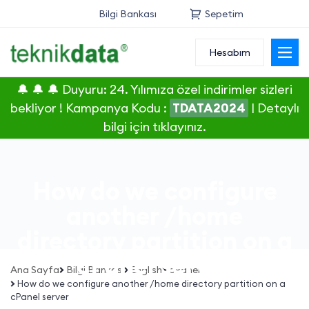
Bilgi Bankası
Sepetim
Hesabım
Alan Adı
🔔 🔔 🔔 Duyuru: 24. Yılımıza özel indirimler sizleri
Web Hosting
bekliyor ! Kampanya Kodu :
TDATA2024
|
Detaylı
bilgi için tıklayınız.
Reseller
Sunucu
How do we configure
SSL Sertifikası
another /home
directory partition on a
E-Posta
cPanel server
Ana Sayfa
Bilgi Bankası
English
cPanel
How do we configure another /home directory partition on a
cPanel server