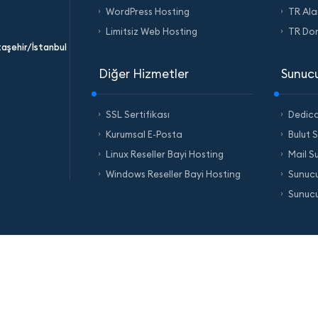
WordPress Hosting
TR Ala
Limitsiz Web Hosting
TR Do
taşehir/İstanbul
Diğer Hizmetler
Sunucu
SSL Sertifikası
Dedic
Kurumsal E-Posta
Bulut 
Linux Reseller Bayi Hosting
Mail S
Windows Reseller Bayi Hosting
Sunucu
Sunucu