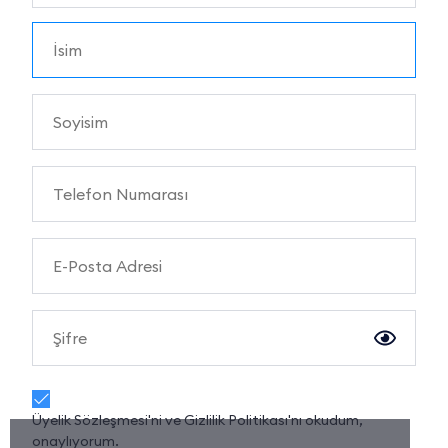
Üyelik Sözleşmesi
'ni ve
Gizlilik Politikası
'nı okudum,
onaylıyorum.