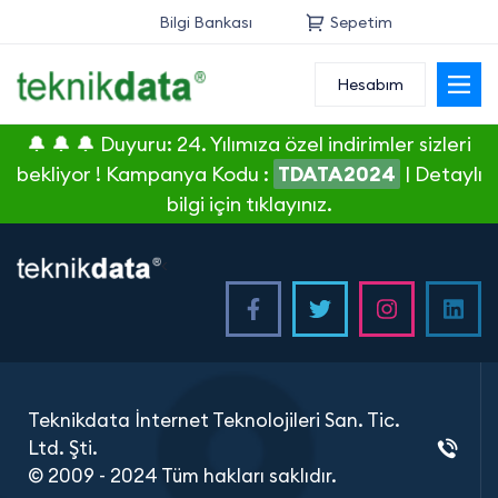
Bilgi Bankası
Sepetim
Hesabım
Alan Adı
🔔 🔔 🔔 Duyuru: 24. Yılımıza özel indirimler sizleri
Web Hosting
bekliyor ! Kampanya Kodu :
TDATA2024
|
Detaylı
bilgi için tıklayınız.
Reseller
<
Sunucu
SSL Sertifikası
E-Posta
Teknikdata İnternet Teknolojileri San. Tic.
Ltd. Şti.
© 2009 - 2024 Tüm hakları saklıdır.