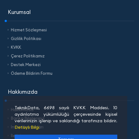
Kurumsal
Hizmet Sözleşmesi
Gizlilik Politikası
KVKK
Çerez Politikamız
Destek Merkezi
Ödeme Bildirim Formu
Hakkımızda
TeknikData, 6698 sayılı KVKK Maddesi. 10
Hakkımızda
aydınlatma yükümlülüğü çerçevesinde kişisel
Banka Bilgilerimiz
verilerinizin işlenip ve saklandığı tarafınıza bildirir.
Detaylı Bilgi
İnsan Kaynakları
İletişim