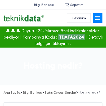
Bilgi Bankası
Sepetim
Hesabım
Alan Adı
🔔 🔔 🔔 Duyuru: 24. Yılımıza özel indirimler sizleri
Web Hosting
bekliyor ! Kampanya Kodu :
TDATA2024
|
Detaylı
bilgi için tıklayınız.
Reseller
Sunucu
Hosting nedir?
SSL Sertifikası
E-Posta
Ana Sayfa
Bilgi Bankası
Satış Öncesi Sorular
Hosting nedir?