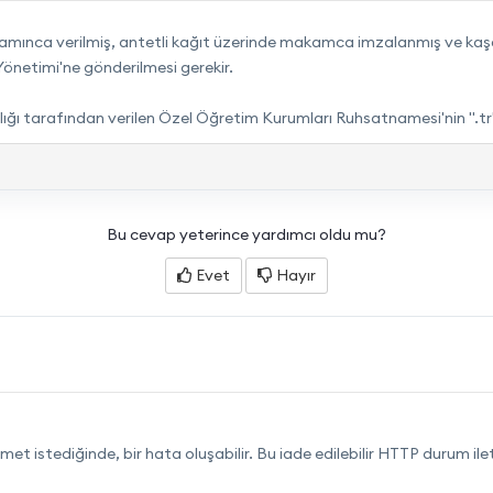
mınca verilmiş, antetli kağıt üzerinde makamca imzalanmış ve kaşeli
ı Yönetimi'ne gönderilmesi gerekir.
nlığı tarafından verilen Özel Öğretim Kurumları Ruhsatnamesi'nin ".tr
Bu cevap yeterince yardımcı oldu mu?
Evet
Hayır
 istediğinde, bir hata oluşabilir. Bu iade edilebilir HTTP durum iletil