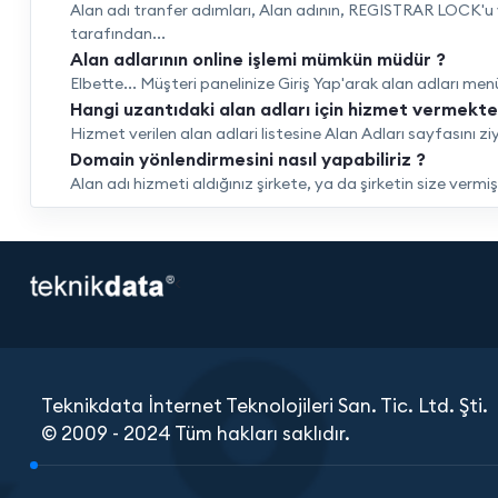
Alan adı tranfer adımları, Alan adının, REGISTRAR LOCK'u ye
tarafından...
Alan adlarının online işlemi mümkün müdür ?
Elbette... Müşteri panelinize Giriş Yap'arak alan adları menü
Hangi uzantıdaki alan adları için hizmet vermekte
Hizmet verilen alan adlari listesine Alan Adları sayfasını zi
Domain yönlendirmesini nasıl yapabiliriz ?
Alan adı hizmeti aldığınız şirkete, ya da şirketin size verm
<
Teknikdata İnternet Teknolojileri San. Tic. Ltd. Şti.
© 2009 - 2024 Tüm hakları saklıdır.