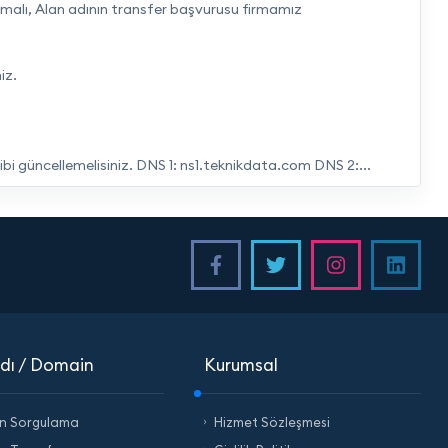
olmalı, Alan adının transfer başvurusu firmamız
iz.
gibi güncellemelisiniz. DNS 1: ns1.teknikdata.com DNS 2:...
dı / Domain
Kurumsal
n Sorgulama
Hizmet Sözleşmesi