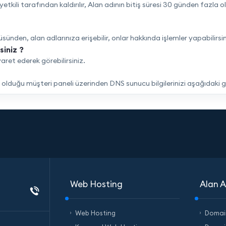
tkili tarafından kaldırılır, Alan adının bitiş süresi 30 günden fazla 
sünden, alan adlarınıza erişebilir, onlar hakkında işlemler yapabilirsin
siniz ?
yaret ederek görebilirsiniz.
iş olduğu müşteri paneli üzerinden DNS sunucu bilgilerinizi aşağıdaki 
Web Hosting
Alan A
Web Hosting
Domai