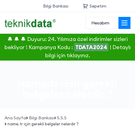
Bilgi Bankası
Sepetim
Hesabım
Alan Adı
🔔 🔔 🔔 Duyuru: 24. Yılımıza özel indirimler sizleri
Web Hosting
bekliyor ! Kampanya Kodu :
TDATA2024
|
Detaylı
bilgi için tıklayınız.
Reseller
Sunucu
name.tr için gerekli
SSL Sertifikası
belgeler nelerdir ?
E-Posta
Ana Sayfa
Bilgi Bankası
S.S.S
name.tr için gerekli belgeler nelerdir ?