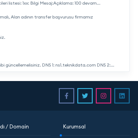
eri listesi: 1xx: Bilgi Mesaj:Açıklama: 100 devam...
olmalı, Alan adının transfer başvurusu firmamız
iz.
gibi güncellemelisiniz. DNS 1: ns1.teknikdata.com DNS 2:...
dı / Domain
Kurumsal