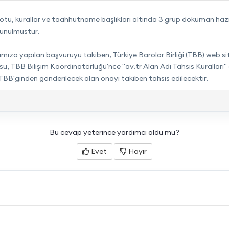
bilgi notu, kurallar ve taahhütname başlıkları altında 3 grup döküman 
sunulmustur.
arafımıza yapılan başvuruyu takiben, Türkiye Barolar Birliği (TBB) we
usu, TBB Bilişim Koordinatörlüğü'nce "av.tr Alan Adı Tahsis Kurallar
TBB'ginden gönderilecek olan onayı takiben tahsis edilecektir.
Bu cevap yeterince yardımcı oldu mu?
Evet
Hayır