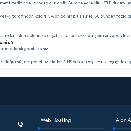
 istediğinde, bir hata oluşabilir. Bu iade edilebilir HTTP durum iletil
tkili tarafından kaldırılır, Alan adının bitiş süresi 30 günden fazla 
sünden, alan adlarınıza erişebilir, onlar hakkında işlemler yapabilirsin
siniz ?
yaret ederek görebilirsiniz.
iş olduğu müşteri paneli üzerinden DNS sunucu bilgilerinizi aşağıdaki 
Web Hosting
Alan A