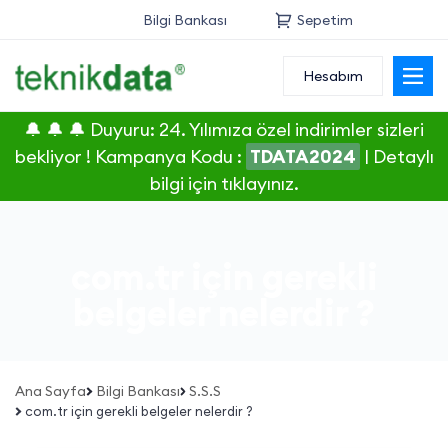
Bilgi Bankası
Sepetim
Hesabım
Alan Adı
🔔 🔔 🔔 Duyuru: 24. Yılımıza özel indirimler sizleri
Web Hosting
bekliyor ! Kampanya Kodu :
TDATA2024
|
Detaylı
bilgi için tıklayınız.
Reseller
Sunucu
com.tr için gerekli
SSL Sertifikası
belgeler nelerdir ?
E-Posta
Ana Sayfa
Bilgi Bankası
S.S.S
com.tr için gerekli belgeler nelerdir ?