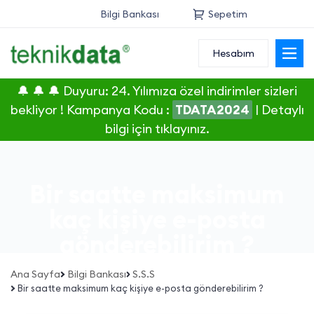
Bilgi Bankası
Sepetim
Hesabım
Alan Adı
🔔 🔔 🔔 Duyuru: 24. Yılımıza özel indirimler sizleri
Web Hosting
bekliyor ! Kampanya Kodu :
TDATA2024
|
Detaylı
bilgi için tıklayınız.
Reseller
Sunucu
Bir saatte maksimum
SSL Sertifikası
kaç kişiye e-posta
gönderebilirim ?
E-Posta
Ana Sayfa
Bilgi Bankası
S.S.S
Bir saatte maksimum kaç kişiye e-posta gönderebilirim ?