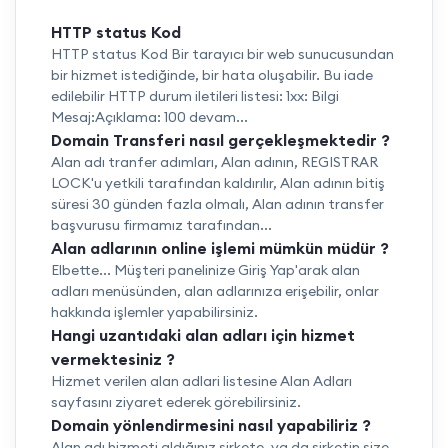
HTTP status Kod
HTTP status Kod Bir tarayıcı bir web sunucusundan
bir hizmet istediğinde, bir hata oluşabilir. Bu iade
edilebilir HTTP durum iletileri listesi: 1xx: Bilgi
Mesaj:Açıklama: 100 devam...
Domain Transferi nasıl gerçekleşmektedir ?
Alan adı tranfer adımları, Alan adının, REGISTRAR
LOCK'u yetkili tarafından kaldırılır, Alan adının bitiş
süresi 30 günden fazla olmalı, Alan adının transfer
başvurusu firmamız tarafından...
Alan adlarının online işlemi mümkün müdür ?
Elbette... Müşteri panelinize Giriş Yap'arak alan
adları menüsünden, alan adlarınıza erişebilir, onlar
hakkında işlemler yapabilirsiniz.
Hangi uzantıdaki alan adları için hizmet
vermektesiniz ?
Hizmet verilen alan adlari listesine Alan Adları
sayfasını ziyaret ederek görebilirsiniz.
Domain yönlendirmesini nasıl yapabiliriz ?
Alan adı hizmeti aldığınız şirkete, ya da şirketin size