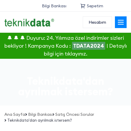
Bilgi Bankası
Sepetim
Hesabım
Alan Adı
🔔 🔔 🔔 Duyuru: 24. Yılımıza özel indirimler sizleri
Web Hosting
bekliyor ! Kampanya Kodu :
TDATA2024
|
Detaylı
bilgi için tıklayınız.
Reseller
Sunucu
Teknikdata'dan
SSL Sertifikası
ayrılmak istersem?
E-Posta
Ana Sayfa
Bilgi Bankası
Satış Öncesi Sorular
Teknikdata'dan ayrılmak istersem?