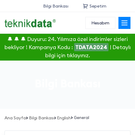
Bilgi Bankası
Sepetim
Hesabım
Alan Adı
🔔 🔔 🔔 Duyuru: 24. Yılımıza özel indirimler sizleri
Web Hosting
bekliyor ! Kampanya Kodu :
TDATA2024
|
Detaylı
bilgi için tıklayınız.
Reseller
Sunucu
Bilgi Bankası
SSL Sertifikası
E-Posta
Ana Sayfa
Bilgi Bankası
English
General