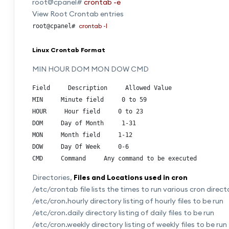
root@cpanel#
crontab -e
View Root Crontab entries
crontab -l
root@cpanel# 
Linux Crontab Format
MIN HOUR DOM MON DOW CMD
Field     Description     Allowed Value

MIN     Minute field     0 to 59

HOUR     Hour field     0 to 23

DOM     Day of Month     1-31

MON     Month field     1-12

DOW     Day Of Week     0-6

Directories,
Files and Locations used in cron
/etc/crontab file lists the times to run various cron directo
/etc/cron.hourly directory listing of hourly files to be run
/etc/cron.daily directory listing of daily files to be run
/etc/cron.weekly directory listing of weekly files to be run