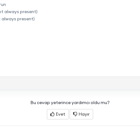
run
not always present)
ot always present)
Bu cevap yeterince yardımcı oldu mu?
Evet
Hayır