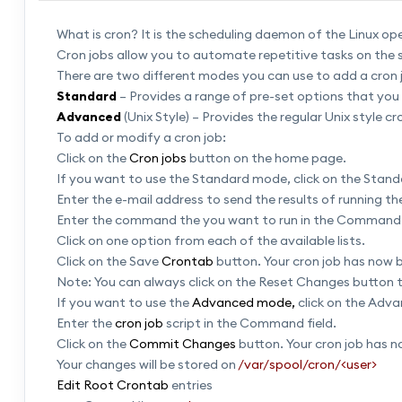
What is cron? It is the scheduling daemon of the Linux o
Cron jobs allow you to automate repetitive tasks on the s
There are two different modes you can use to add a cron 
Standard
– Provides a range of pre-set options that you
Advanced
(Unix Style) – Provides the regular Unix style
To add or modify a cron job:
Click on the
Cron jobs
button on the home page.
If you want to use the Standard mode, click on the Stand
Enter the e-mail address to send the results of running the 
Enter the command the you want to run in the Command t
Click on one option from each of the available lists.
Click on the Save
Crontab
button. Your cron job has now
Note: You can always click on the Reset Changes button t
If you want to use the
Advanced mode,
click on the Adva
Enter the
cron job
script in the Command field.
Click on the
Commit Changes
button. Your cron job has 
Your changes will be stored on
/var/spool/cron/<user>
Edit Root Crontab
entries