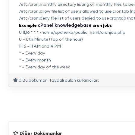
/etc/cron.monthly directory listing of monthly files to be 
/etc/cron.allow file list of users allowed to use crontab (
/etc/cron.deny file list of users denied to use crontab (n
cPanel knowledgebase
Example
cron jobs
0 11,16 * * * /home/cpanelkb/public_html/cronjob.php
0 – 0th Minute (Top of the hour)
11,16 – 11 AM and 4 PM
* – Every day
* – Every month
* – Every day of the week
0 Bu dökümanı faydalı bulan kullanıcılar:
Diğer Dökümanlar