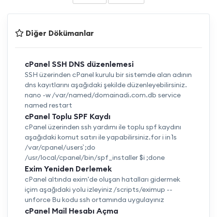
Diğer Dökümanlar
cPanel SSH DNS düzenlemesi
SSH üzerinden cPanel kurulu bir sistemde alan adının
dns kayıtlarını aşağıdaki şekilde düzenleyebilirsiniz.
nano -w /var/named/domainadi.com.db service
named restart
cPanel Toplu SPF Kaydı
cPanel üzerinden ssh yardımı ile toplu spf kaydını
aşağıdaki komut satırı ile yapabilirsiniz.for i in `ls
/var/cpanel/users` ;do
/usr/local/cpanel/bin/spf_installer $i ;done
Exim Yeniden Derlemek
cPanel altında exim'de oluşan hatalları gidermek
içim aşağıdaki yolu izleyiniz /scripts/eximup --
unforce Bu kodu ssh ortamında uygulayınız
cPanel Mail Hesabı Açma