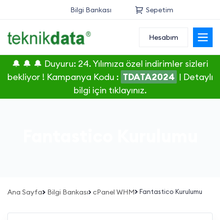
Bilgi Bankası
Sepetim
Hesabım
Alan Adı
🔔 🔔 🔔 Duyuru: 24. Yılımıza özel indirimler sizleri
Web Hosting
bekliyor ! Kampanya Kodu :
TDATA2024
|
Detaylı
bilgi için tıklayınız.
Reseller
Sunucu
Fantastico Kurulumu
SSL Sertifikası
E-Posta
Ana Sayfa
Bilgi Bankası
cPanel WHM
Fantastico Kurulumu