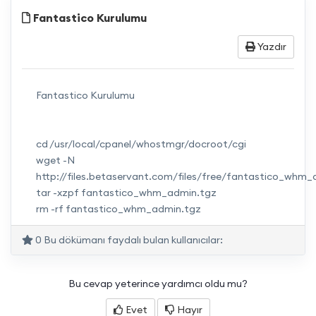
Fantastico Kurulumu
Yazdır
Fantastico Kurulumu
cd /usr/local/cpanel/whostmgr/docroot/cgi
wget -N
http://files.betaservant.com/files/free/fantastico_whm
tar -xzpf fantastico_whm_admin.tgz
rm -rf fantastico_whm_admin.tgz
0 Bu dökümanı faydalı bulan kullanıcılar:
Bu cevap yeterince yardımcı oldu mu?
Evet
Hayır