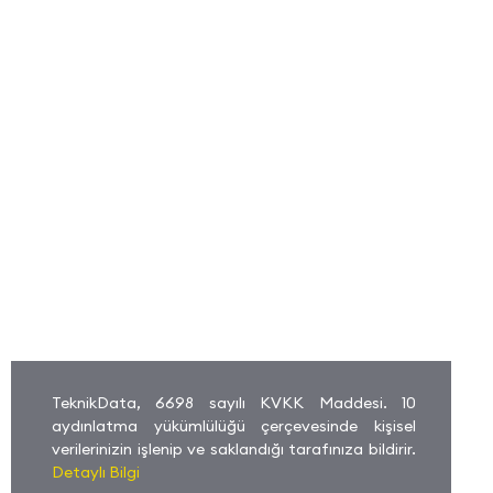
TeknikData, 6698 sayılı KVKK Maddesi. 10
aydınlatma yükümlülüğü çerçevesinde kişisel
verilerinizin işlenip ve saklandığı tarafınıza bildirir.
Detaylı Bilgi