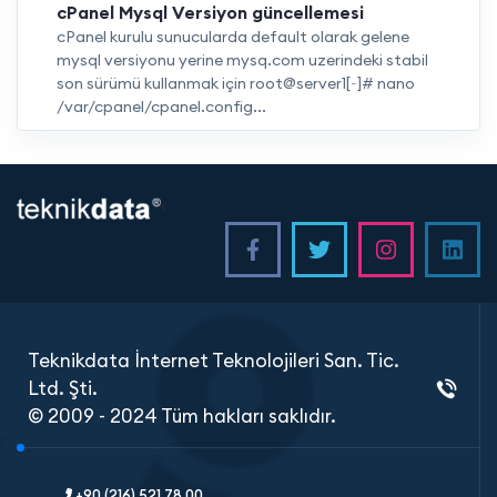
cPanel Mysql Versiyon güncellemesi
cPanel kurulu sunucularda default olarak gelene
mysql versiyonu yerine mysq.com uzerindeki stabil
son sürümü kullanmak için root@server1[~]# nano
/var/cpanel/cpanel.config...
<
Teknikdata İnternet Teknolojileri San. Tic.
Ltd. Şti.
© 2009 - 2024 Tüm hakları saklıdır.
+90 (216) 521 78 00