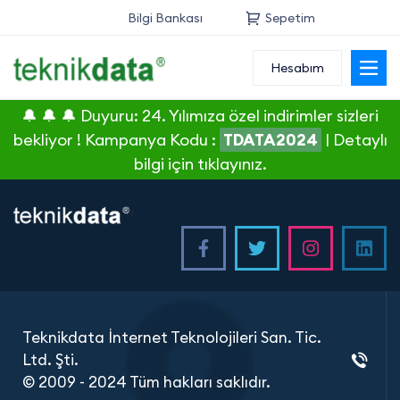
Bilgi Bankası
Sepetim
Hesabım
Alan Adı
🔔 🔔 🔔 Duyuru: 24. Yılımıza özel indirimler sizleri
Web Hosting
bekliyor ! Kampanya Kodu :
TDATA2024
|
Detaylı
bilgi için tıklayınız.
Reseller
<
Sunucu
SSL Sertifikası
E-Posta
Teknikdata İnternet Teknolojileri San. Tic.
Ltd. Şti.
© 2009 - 2024 Tüm hakları saklıdır.