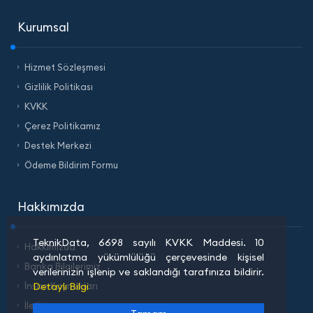
Kurumsal
Hizmet Sözleşmesi
Gizlilik Politikası
KVKK
Çerez Politikamız
Destek Merkezi
Ödeme Bildirim Formu
Hakkımızda
TeknikData, 6698 sayılı KVKK Maddesi. 10
Hakkımızda
aydınlatma yükümlülüğü çerçevesinde kişisel
Banka Bilgilerimiz
verilerinizin işlenip ve saklandığı tarafınıza bildirir.
Detaylı Bilgi
İnsan Kaynakları
İletişim