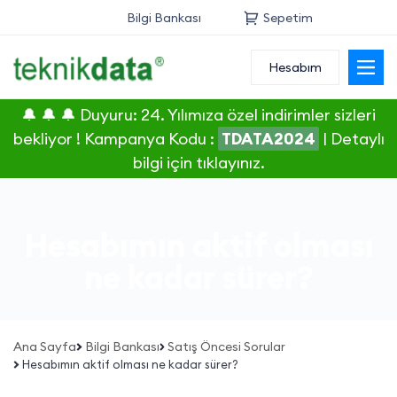
Bilgi Bankası
Sepetim
Hesabım
Alan Adı
🔔 🔔 🔔 Duyuru: 24. Yılımıza özel indirimler sizleri
Web Hosting
bekliyor ! Kampanya Kodu :
TDATA2024
|
Detaylı
bilgi için tıklayınız.
Reseller
Sunucu
Hesabımın aktif olması
SSL Sertifikası
ne kadar sürer?
E-Posta
Ana Sayfa
Bilgi Bankası
Satış Öncesi Sorular
Hesabımın aktif olması ne kadar sürer?